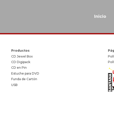
Inicio
Productos
Pág
CD Jewel Box
Polí
CD Digipack
Pol
CD en Pin
Estuche para DVD
Funda de Cartón
USB